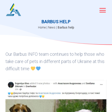
Skip
to
content
BARBUS HELP
Home
|
News
|
Barbus help
Our Barbus INFO team continues to help those who
take care of pets in different parts of Ukraine at this
difficult time