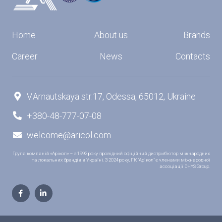
Home
About us
Brands
Career
News
Contacts
V.Arnautskaya str.17, Odessa, 65012, Ukraine

+380-48-777-07-08

welcome@aricol.com

Група компаній «Арікол» – з 1992 року провідний офіційний дистриб’ютор міжнародних
та локальних брендів в Україні. З 2024 року, ГК "Арікол" є членами міжнародної
ассоціації DHYS Group.