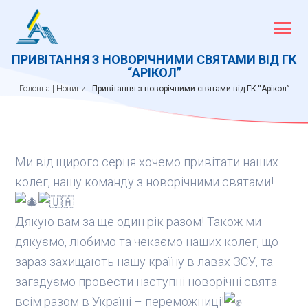
Skip
to
content
ПРИВІТАННЯ З НОВОРІЧНИМИ СВЯТАМИ ВІД ГК
“АРІКОЛ”
Головна
|
Новини
|
Привітання з новорічними святами від ГК “Арікол”
Ми від щирого серця хочемо привітати наших
колег, нашу команду з новорічними святами!
Дякую вам за ще один рік разом! Також ми
дякуємо, любимо та чекаємо наших колег, що
зараз захищають нашу країну в лавах ЗСУ, та
загадуємо провести наступні новорічні свята
всім разом в Україні – переможниці!