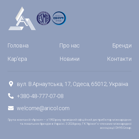
Головна
Про нас
Бренди
Кар’єра
Новини
Контакти
вул. В.Арнаутська, 17, Одеса, 65012, Україна

+380-48-777-07-08

welcome@aricol.com

Група компаній «Арікол» – з 1992 року провідний офіційний дистриб’ютор міжнародних
та локальних брендів в Україні. З 2024 року, ГК "Арікол" є членами міжнародної
ассоціації DHYS Group.