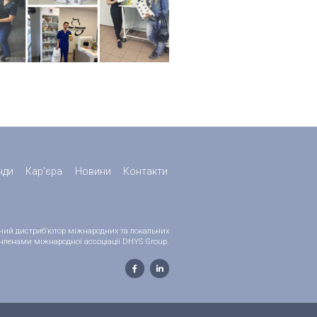
нди
Кар’єра
Новини
Контакти
ійний дистриб’ютор міжнародних та локальних
 є членами міжнародної ассоціації DHYS Group.