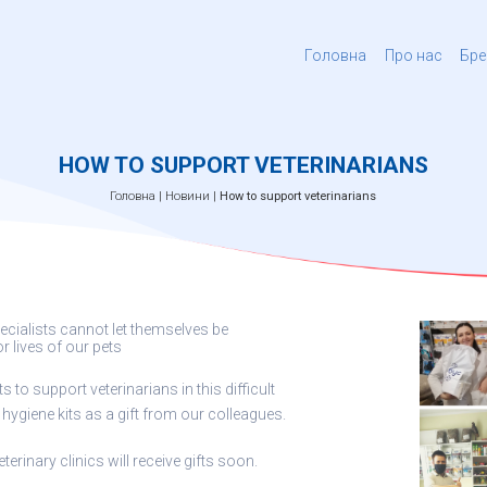
Головна
Про нас
Бре
HOW TO SUPPORT VETERINARIANS
Головна
|
Новини
|
How to support veterinarians
pecialists cannot let themselves be
r lives of our pets
o support veterinarians in this difficult
 hygiene kits as a gift from our colleagues.
erinary clinics will receive gifts soon.