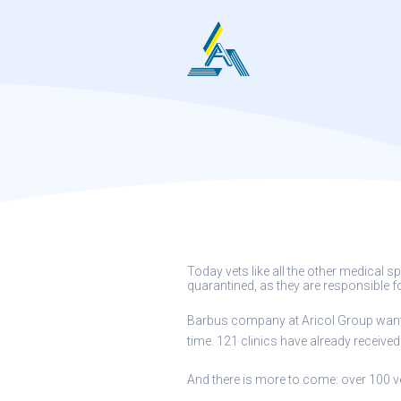
Skip
to
content
Today vets like all the other medical s
quarantined, as they are responsible fo
Barbus company at Aricol Group wants t
time. 121 clinics have already received
And there is more to come: over 100 vet