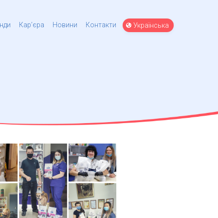
Вибрати
нди
Кар’єра
Новини
Контакти
мову