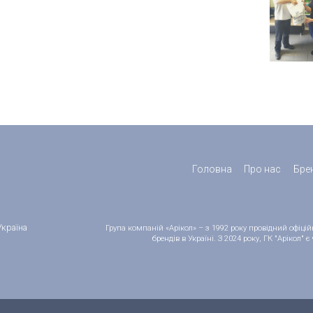
Головна
Про нас
Бре
Україна
Група компаній «Арікол» – з 1992 року провідний офіц
брендів в Україні. З 2024 року, ГК "Арікол"