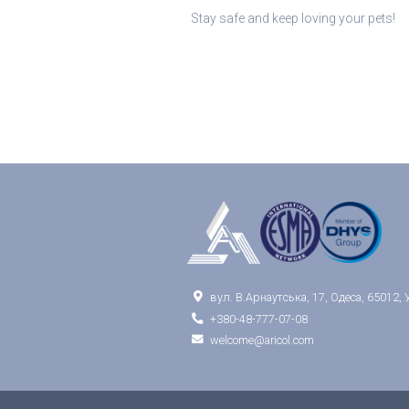
Stay safe and keep loving your pets!

вул. В.Арнаутська, 17, Одеса, 65012, 

+380-48-777-07-08

welcome@aricol.com