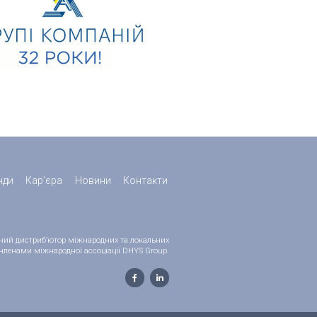
нди
Кар’єра
Новини
Контакти
ійний дистриб’ютор міжнародних та локальних
 є членами міжнародної ассоціації DHYS Group.