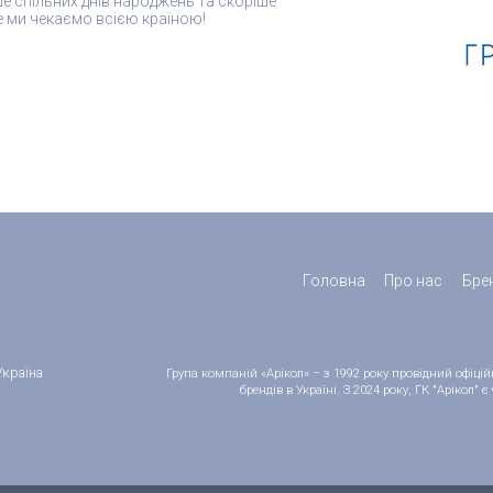
е спільних днів народжень та скоріше
е ми чекаємо всією країною!
Головна
Про нас
Бре
Україна
Група компаній «Арікол» – з 1992 року провідний офіц
брендів в Україні. З 2024 року, ГК "Арікол"