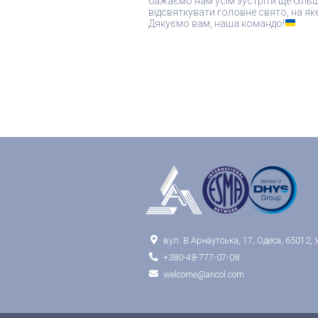
бажаємо нам усім зустріти ще більш
відсвяткувати головне свято, на як
Дякуємо вам, наша командо!

вул. В.Арнаутська, 17, Одеса, 65012, 

+380-48-777-07-08

welcome@aricol.com