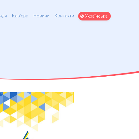
Вибрати
нди
Кар’єра
Новини
Контакти
мову