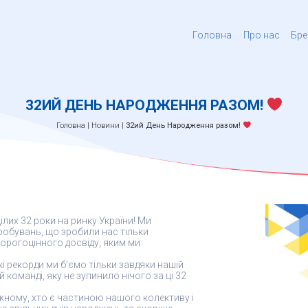
Головна
Про нас
Бре
32ИЙ ДЕНЬ НАРОДЖЕННЯ РАЗОМ!
Головна
|
Новини
|
32ий День Народження разом!
лих 32 роки на ринку України! Ми
робувань, що зробили нас тільки
орогоцінного досвіду, яким ми
 рекорди ми б’ємо тільки завдяки нашій
 команді, яку не зупинило нічого за ці 32
ожному, хто є частиною нашого колективу і