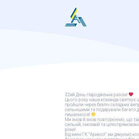
Skip
to
content
32ий День Народження разом!
Цього року наша команда святкує ці
пройшли через безліч складних вип
сильнішими та подарували багато д
пишаємося!
Ми знов й знов повторюємо, що такі
сильній, сміливій та цілеспрямованій
роки!
Від імені ГК “Арикол” ми дякуємо к